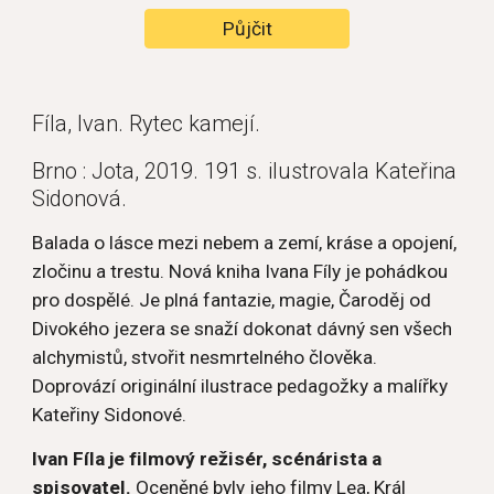
Půjčit
Fíla, Ivan. Rytec kamejí.
Brno : Jota, 2019. 191 s. ilustrovala Kateřina 
Sidonová.
Balada o lásce mezi nebem a zemí, kráse a opojení, 
zločinu a trestu. Nová kniha Ivana Fíly je pohádkou 
pro dospělé. Je plná fantazie, magie, Čaroděj od 
Divokého jezera se snaží dokonat dávný sen všech 
alchymistů, stvořit nesmrtelného člověka. 
Doprovází originální ilustrace pedagožky a malířky 
Kateřiny Sidonové.
Ivan Fíla je filmový režisér, scénárista a 
spisovatel.
 Oceněné byly jeho filmy Lea, Král 