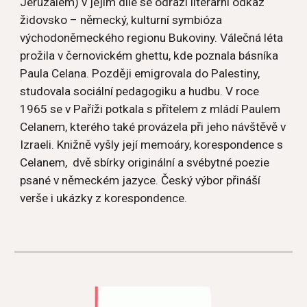
Jeruzalém) v jejím díle se odráží literární odkaz 
židovsko – německý, kulturní symbióza 
východoněmeckého regionu Bukoviny. Válečná léta 
prožila v černovickém ghettu, kde poznala básníka 
Paula Celana. Později emigrovala do Palestiny, 
studovala sociální pedagogiku a hudbu. V roce 
1965 se v Paříži potkala s přítelem z mládí Paulem 
Celanem, kterého také provázela při jeho návštěvě v 
Izraeli. Knižně vyšly její memoáry, korespondence s 
Celanem,  dvě sbírky originální a svébytné poezie 
psané v německém jazyce. Český výbor přináší 
verše i ukázky z korespondence.