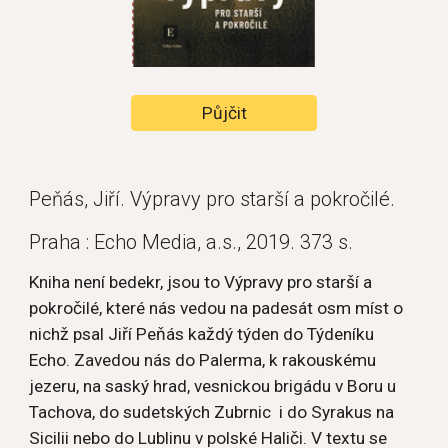
Půjčit
Peňás, Jiří. Výpravy pro starší a pokročilé.
Praha : Echo Media, a.s., 2019. 373 s.
Kniha není bedekr, jsou to Výpravy pro starší a 
pokročilé, které nás vedou na padesát osm míst o 
nichž psal Jiří Peňás každý týden do Týdeníku 
Echo. Zavedou nás do Palerma, k rakouskému 
jezeru, na saský hrad, vesnickou brigádu v Boru u 
Tachova, do sudetských Zubrnic  i do Syrakus na 
Sicilii nebo do Lublinu v polské Haliči. V textu se 