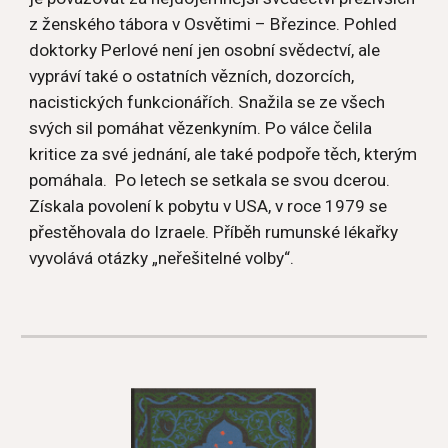
z ženského tábora v Osvětimi – Březince. Pohled 
doktorky Perlové není jen osobní svědectví, ale 
vypráví také o ostatních vězních, dozorcích, 
nacistických funkcionářích. Snažila se ze všech 
svých sil pomáhat vězenkyním. Po válce čelila 
kritice za své jednání, ale také podpoře těch, kterým 
pomáhala.  Po letech se setkala se svou dcerou. 
Získala povolení k pobytu v USA, v roce 1979 se 
přestěhovala do Izraele. Příběh rumunské lékařky 
vyvolává otázky „neřešitelné volby“.