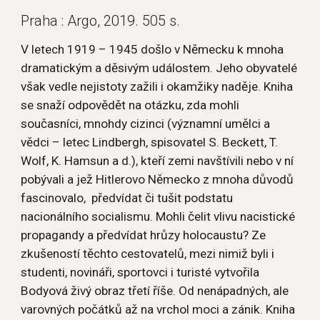
Praha : Argo, 2019. 505 s.
V letech 1919 – 1945 došlo v Německu k mnoha 
dramatickým a děsivým událostem. Jeho obyvatelé 
však vedle nejistoty zažili i okamžiky naděje. Kniha 
se snaží odpovědět na otázku, zda mohli 
současníci, mnohdy cizinci (významní umělci a 
vědci – letec Lindbergh, spisovatel S. Beckett, T. 
Wolf, K. Hamsun a d.), kteří zemi navštívili nebo v ní 
pobývali a jež Hitlerovo Německo z mnoha důvodů 
fascinovalo,  předvídat či tušit podstatu 
nacionálního socialismu. Mohli čelit vlivu nacistické 
propagandy a předvídat hrůzy holocaustu? Ze 
zkušeností těchto cestovatelů, mezi nimiž byli i 
studenti, novináři, sportovci i turisté vytvořila 
Bodyová živý obraz třetí říše. Od nenápadných, ale 
varovných počátků až na vrchol moci a zánik. Kniha 