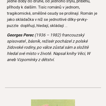
jedné doby do druhé, od jednoho stylu, příběhu, 
příhody k dalším. Tisíc románů v jednom, 
tragikomické, směšné osudy se prolínají. Román je 
jako skládačka v níž se jednotlivé dílky-prvky-
puzzle  doplňují, hledají, skládají …
Georges Perec
 (1936 – 1982) francouzský 
spisovatel , básník, režisér pocházel z polské 
židovské rodiny, po válce zůstal sám a složitě 
hledal své místo v životě. Napsal knihy Věci, W 
aneb Vzpomínky z dětství.