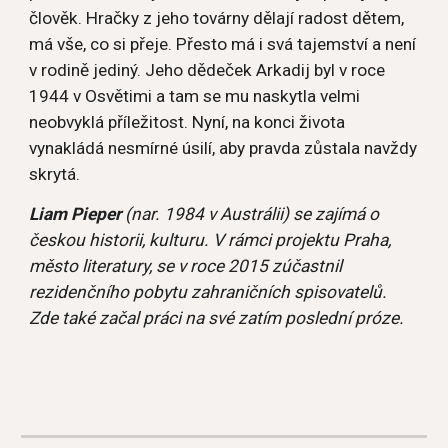
člověk. Hračky z jeho továrny dělají radost dětem, 
má vše, co si přeje. Přesto má i svá tajemství a není 
v rodině jediný. Jeho dědeček Arkadij byl v roce 
1944 v Osvětimi a tam se mu naskytla velmi 
neobvyklá příležitost. Nyní, na konci života 
vynakládá nesmírné úsilí, aby pravda zůstala navždy 
skrytá.
Liam Pieper
 (nar. 1984 v Austrálii) se zajímá o 
českou historii, kulturu. V rámci projektu Praha, 
město literatury, se v roce 2015 zúčastnil 
rezidenčního pobytu zahraničních spisovatelů. 
Zde také začal práci na své zatím poslední próze.