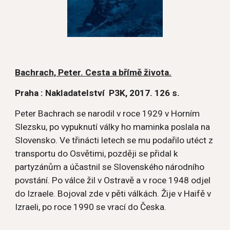
Bachrach, Peter. Cesta a břímě života.
Praha : Nakladatelství  P3K, 2017. 126 s.
Peter Bachrach se narodil v roce 1929 v Horním 
Slezsku, po vypuknutí války ho maminka poslala na 
Slovensko. Ve třinácti letech se mu podařilo utéct z 
transportu do Osvětimi, později se přidal k 
partyzánům a účastnil se Slovenského národního 
povstání. Po válce žil v Ostravě a v roce 1948 odjel 
do Izraele. Bojoval zde v pěti válkách. Žije v Haifě v 
Izraeli, po roce 1990 se vrací do Česka.