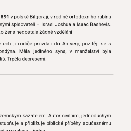
1891
v polské Bilgoraji, v rodině ortodoxního rabína
šnými spisovateli – Israel Joshua a Isaac Bashevis.
ko žena nedostala žádné vzdělání
tech ji rodiče provdali do Antverp, později se s
ndýna. Měla jediného syna, v manželství byla
diš. Trpěla depresemi.
zozemským kazatelem. Autor civilním, jednoduchým
tupňuje a přibližuje biblické příběhy současnému
í v rozhlase. Linden