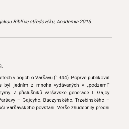
jskou Biblí ve středověku, Academia 2013.
s.
etech v bojích o Varšavu (1944). Poprvé publikoval
s byl jedním z mnoha vydávaných v „podzemí“
ymy. Z příslušníků varšavské generace T. Gajcy
Varšavy – Gajcyho, Baczynského, Trzebinského –
ročí Varšavského povstání. Verše zhudebnily přední