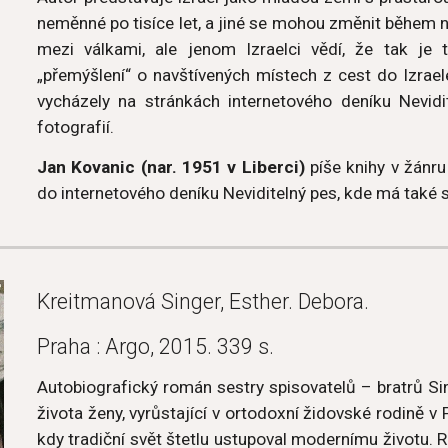
neměnné po tisíce let, a jiné se mohou změnit během ně
mezi válkami, ale jenom Izraelci vědí, že tak je
„přemýšlení“ o navštívených místech z cest do Izrael
vycházely na stránkách internetového deníku Nevidi
fotografií.
Jan Kovanic (nar. 1951 v Liberci)
píše knihy v žánru
do internetového deníku Neviditelný pes, kde má tak
Kreitmanová Singer, Esther. Debora.
Praha : Argo, 2015. 339 s.
Autobiografický román sestry spisovatelů – bratrů Sin
života ženy, vyrůstající v ortodoxní židovské rodině v
kdy tradiční svět štetlu ustupoval modernímu životu. R