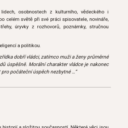
lidech, osobnostech z kulturního, vědeckého i
po celém světě při své práci spisovatele, novináře,
střehy, úryvky z rozhovorů, poznámky, stručnou
ligencí a politikou.
í zřídka dobří vládci, zatímco muži a ženy průměrné
adů úspěšně. Morální charakter vládce je nakonec
dát pro počáteční úspěch nezbytné …“
historií a složitou současností. Některé věci jsou