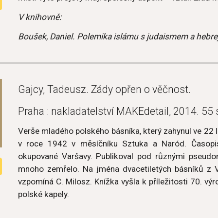
V knihovně:
Boušek, Daniel. Polemika islámu s judaismem a hebre
Gajcy, Tadeusz. Zády opřen o věčnost.
Praha : nakladatelství MAKEdetail, 2014. 55 
Verše mladého polského básníka, který zahynul ve 22 l
v roce 1942 v měsíčníku Sztuka a Naród. Časopi
okupované Varšavy. Publikoval pod různými pseudon
mnoho zemřelo. Na jména dvacetiletých básníků z 
vzpomíná C. Milosz. Knížka vyšla k příležitosti 70. vý
polské kapely.