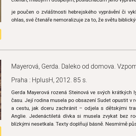
je poučen o zvláštnosti hebrejského vyprávění či vyk
ohlas, své čtenáře nemoralizuje za to, že světu biblick
Mayerová, Gerda. Daleko od domova. Vzpom
Praha : HplusH, 2012. 85 s.
Gerda Mayerová rozená Steinová ve svých krátkých lyr
času. Její rodina musela po obsazení Sudet opustit v r
a cestu, jak dceru zachránit – odjela s dětskými 
Anglie. Jedenáctiletá dívka si musela zvykat bez ro
blízkými nesetkala. Texty doplňují básně. Nesmírně pů