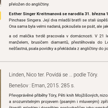
přeložen do angličtiny.
Esther Singer Kreitmanová se narodila 31. března 
Pinchase Singera. Její dva mladší bratři se stali úspě
Ona sama byla velmi nadaná, pokoušela se psát, ale ja
a od malička tvrdě pracovala v domácnosti. V 21 le
manželem, brusičem diamantů, přestěhovala do Lo
nešťastná, psala povídky a překládala z angličtiny do ji
Linden, Nico ter. Povídá se … podle Tóry.
Benešov : Eman, 2015. 285 s.
Převyprávěné příběhy Tóry, Pěti knih Mojžíšových, ni
a srozumitelným projevem (psaným i mluveným) zpřís
čtenáři, mladým i dospělým, posluchačům jeho vyprávěn