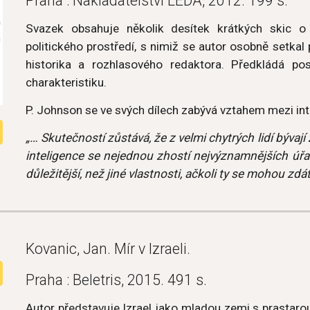
Praha : Nakladatelství LEDA, 2012. 199 s.
Svazek obsahuje několik desítek krátkých skic o 
politického prostředí, s nimiž se autor osobně setkal 
historika a rozhlasového redaktora. Předkládá po
charakteristiku.
P. Johnson se ve svých dílech zabývá vztahem mezi inte
„… Skutečností zůstává, že z velmi chytrých lidí bývaj
inteligence se nejednou zhostí nejvýznamnějších úř
důležitější, než jiné vlastnosti, ačkoli ty se mohou z
Kovanic, Jan. Mír v Izraeli.
Praha : Beletris, 2015. 491 s.
Autor představuje Izrael jako mladou zemi s prastarou 