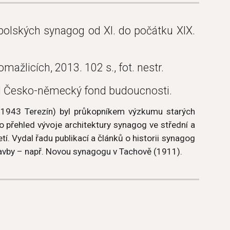
polských synagog od XI. do počátku XIX.
ažlicích, 2013. 102 s., fot. nestr.
l Česko-německý fond budoucnosti.
. 1943 Terezín) byl průkopníkem výzkumu starých
 přehled vývoje architektury synagog ve střední a
í. Vydal řadu publikací a článků o historii synagog
avby – např. Novou synagogu v Tachově (1911).