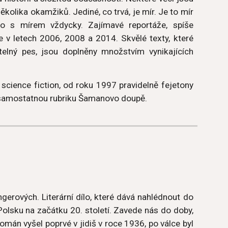
kolika okamžiků. Jediné, co trvá, je mír. Je to mír
 to s mírem vždycky. Zajímavé reportáže, spíše
e v letech 2006, 2008 a 2014. Skvělé texty, které
telný pes, jsou doplněny množstvím vynikajících
 science fiction, od roku 1997 pravidelně fejetony
é samostatnou rubriku Šamanovo doupě.
gerových. Literární dílo, které dává nahlédnout do
 Polsku na začátku 20. století. Zavede nás do doby,
omán vyšel poprvé v jidiš v roce 1936, po válce byl