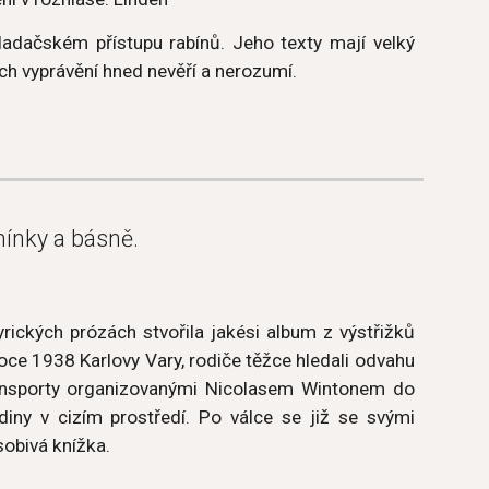
ladačském přístupu rabínů. Jeho texty mají velký
ých vyprávění hned nevěří a nerozumí.
ínky a básně.
ických prózách stvořila jakési album z výstřižků
oce 1938 Karlovy Vary, rodiče těžce hledali odvahu
transporty organizovanými Nicolasem Wintonem do
diny v cizím prostředí. Po válce se již se svými
sobivá knížka.