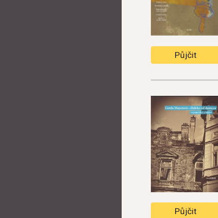
Půjčit
Půjčit