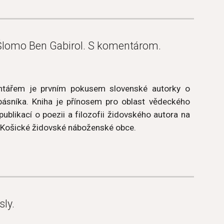
 Šlomo Ben Gabirol. S komentárom.
entářem je prvním pokusem slovenské autorky o
 básníka. Kniha je přínosem pro oblast vědeckého
ublikací o poezii a filozofii židovského autora na
ín Košické židovské náboženské obce.
sly.