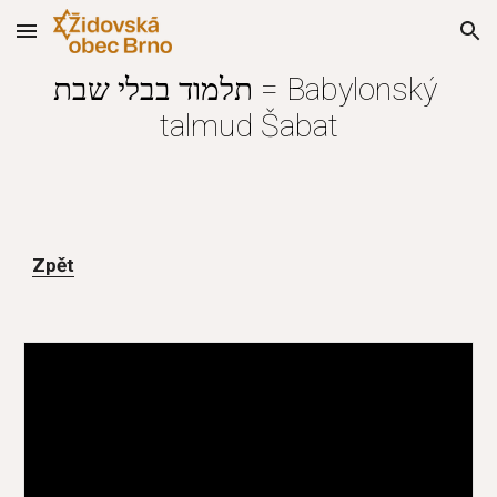
Skip to main content
Skip to navigation
תלמוד בבלי שבת = Babylonský 
talmud Šabat
Zpět